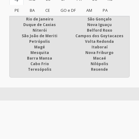
PE
BA
CE
GO e DF
AM
PA
Rio de Janeiro
São Gonçalo
Duque de Caxias
Nova Iguaçu
Niterói
Belford Roxo
São João de Meriti
Campos dos Goytacazes
Petrópolis
Volta Redonda
Magé
Itaboraí
Mesquita
Nova Friburgo
Barra Mansa
Macaé
Cabo Frio
Nilópolis
Teresópolis
Resende
Eletronicas Serv Peças - Cotações rápidas com dezenas de
empresas.
Início