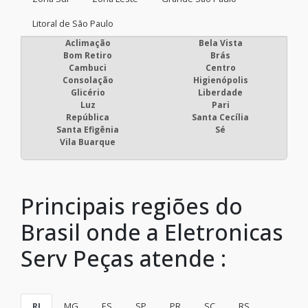
Litoral de São Paulo
Aclimação
Bela Vista
Bom Retiro
Brás
Cambuci
Centro
Consolação
Higienópolis
Glicério
Liberdade
Luz
Pari
República
Santa Cecília
Santa Efigênia
Sé
Vila Buarque
Principais regiões do
Brasil onde a Eletronicas
Serv Peças atende :
RJ
MG
ES
SP
PR
SC
RS