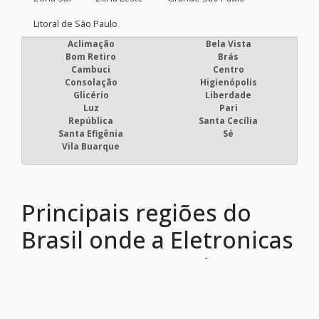
Litoral de São Paulo
Aclimação
Bela Vista
Bom Retiro
Brás
Cambuci
Centro
Consolação
Higienópolis
Glicério
Liberdade
Luz
Pari
República
Santa Cecília
Santa Efigênia
Sé
Vila Buarque
Principais regiões do
Brasil onde a Eletronicas
Serv Peças atende :
RJ
MG
ES
SP
PR
SC
RS