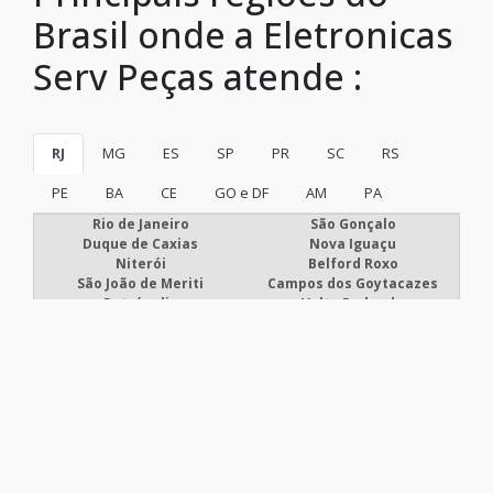
Brasil onde a Eletronicas
Serv Peças atende :
RJ
MG
ES
SP
PR
SC
RS
PE
BA
CE
GO e DF
AM
PA
Rio de Janeiro
São Gonçalo
Duque de Caxias
Nova Iguaçu
Niterói
Belford Roxo
São João de Meriti
Campos dos Goytacazes
Petrópolis
Volta Redonda
Magé
Itaboraí
Mesquita
Nova Friburgo
Barra Mansa
Macaé
Cabo Frio
Nilópolis
Teresópolis
Resende