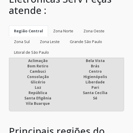
atende :
Região Central
Zona Norte
Zona Oeste
Zona Sul
Zona Leste
Grande São Paulo
Litoral de São Paulo
Aclimação
Bela Vista
Bom Retiro
Brás
Cambuci
Centro
Consolação
Higienópolis
Glicério
Liberdade
Luz
Pari
República
Santa Cecília
Santa Efigênia
Sé
Vila Buarque
Principais regiões do