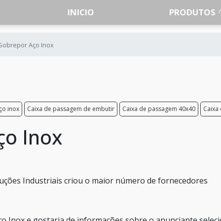
INICIO
PRODUTOS
 Sobrepor Aço Inox
ço inox
Caixa de passagem de embutir
Caixa de passagem 40x40
Caixa
ço Inox
luções Industriais criou o maior número de fornecedores
o Inox e gostaria de informações sobre o anunciante selec