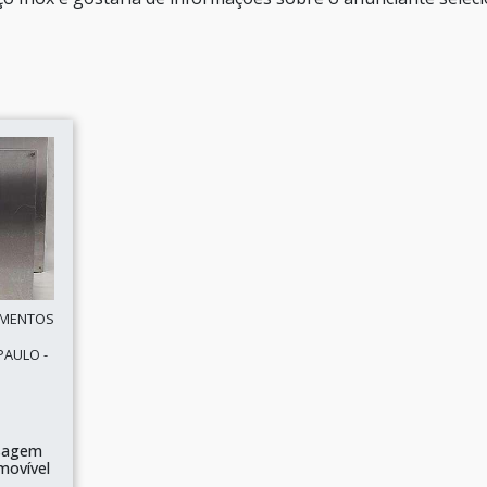
AMENTOS
PAULO -
ssagem
movível