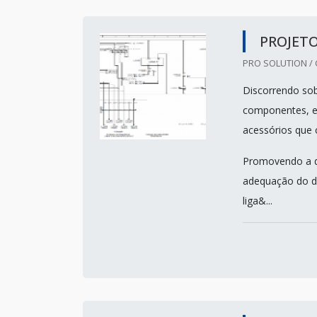
PROJETO
PRO SOLUTION / C
Discorrendo sob
componentes, es
acessórios que
Promovendo a dis
adequação do d
liga&...