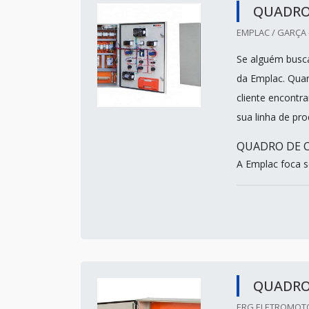
QUADRO
EMPLAC / GARÇA 
Se alguém busca
da Emplac. Quan
cliente encontr
sua linha de pr
QUADRO DE C
A Emplac foca s
QUADRO
ERG ELETROMOTO