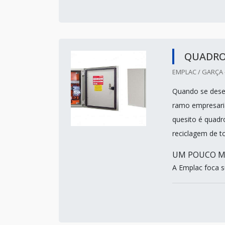
QUADRO
EMPLAC / GARÇA 
Quando se dese
ramo empresari
quesito é quad
reciclagem de t
UM POUCO M
A Emplac foca s