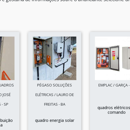
QUADROS
PÉGASO SOLUÇÕES
EMPLAC / GARÇA -
O JOSÉ
ELÉTRICAS / LAURO DE
 - SP
FREITAS - BA
quadros elétrico
comando
ibuição
quadro energia solar
ia