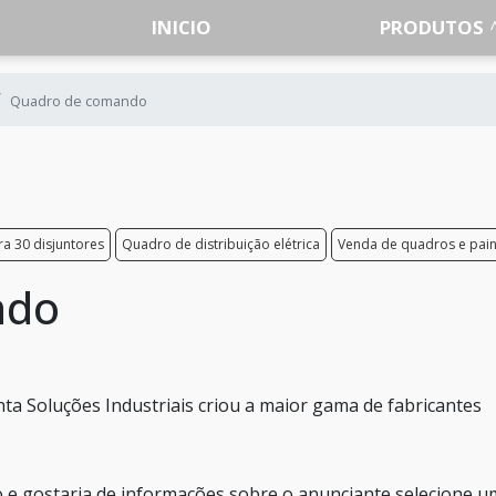
INICIO
PRODUTOS
Quadro de comando
ra 30 disjuntores
Quadro de distribuição elétrica
Venda de quadros e pain
ndo
a Soluções Industriais criou a maior gama de fabricantes
 e gostaria de informações sobre o anunciante selecione u