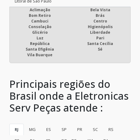
Litoral de São Paulo
Aclimação
Bela Vista
Bom Retiro
Brás
Cambuci
Centro
Consolação
Higienópolis
Glicério
Liberdade
Luz
Pari
República
Santa Cecília
Santa Efigênia
Sé
Vila Buarque
Principais regiões do
Brasil onde a Eletronicas
Serv Peças atende :
RJ
MG
ES
SP
PR
SC
RS