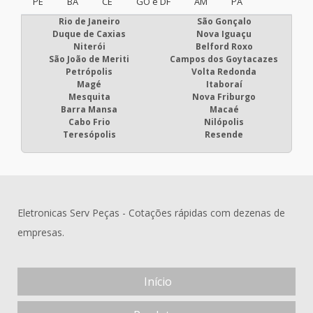
PE
BA
CE
GO e DF
AM
PA
Rio de Janeiro
São Gonçalo
Duque de Caxias
Nova Iguaçu
Niterói
Belford Roxo
São João de Meriti
Campos dos Goytacazes
Petrópolis
Volta Redonda
Magé
Itaboraí
Mesquita
Nova Friburgo
Barra Mansa
Macaé
Cabo Frio
Nilópolis
Teresópolis
Resende
Eletronicas Serv Peças - Cotações rápidas com dezenas de
empresas.
Início