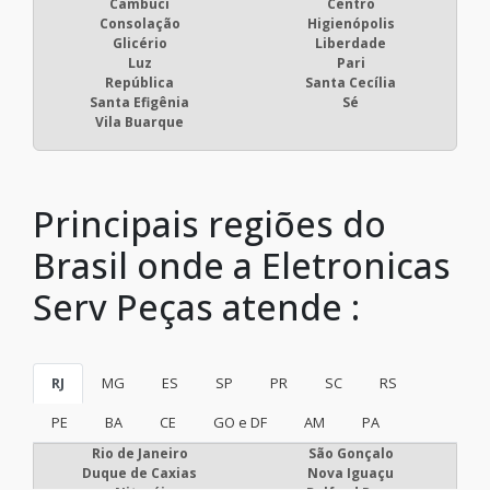
Cambuci
Centro
Consolação
Higienópolis
Glicério
Liberdade
Luz
Pari
República
Santa Cecília
Santa Efigênia
Sé
Vila Buarque
Principais regiões do
Brasil onde a Eletronicas
Serv Peças atende :
RJ
MG
ES
SP
PR
SC
RS
PE
BA
CE
GO e DF
AM
PA
Rio de Janeiro
São Gonçalo
Duque de Caxias
Nova Iguaçu