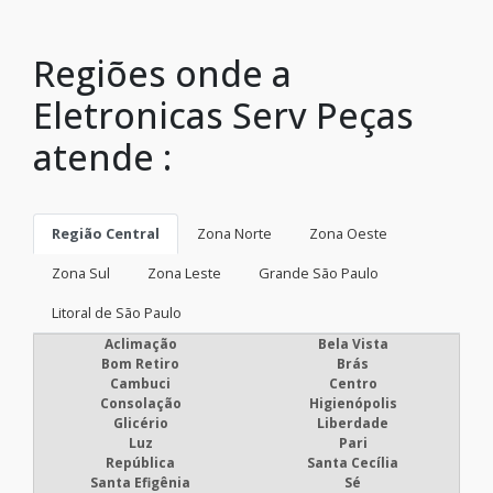
Regiões onde a
Eletronicas Serv Peças
atende :
Região Central
Zona Norte
Zona Oeste
Zona Sul
Zona Leste
Grande São Paulo
Litoral de São Paulo
Aclimação
Bela Vista
Bom Retiro
Brás
Cambuci
Centro
Consolação
Higienópolis
Glicério
Liberdade
Luz
Pari
República
Santa Cecília
Santa Efigênia
Sé