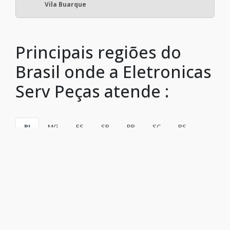
Vila Buarque
Principais regiões do
Brasil onde a Eletronicas
Serv Peças atende :
RJ
MG
ES
SP
PR
SC
RS
PE
BA
CE
GO e DF
AM
PA
Rio de Janeiro
São Gonçalo
Duque de Caxias
Nova Iguaçu
Niterói
Belford Roxo
São João de Meriti
Campos dos Goytacazes
Petrópolis
Volta Redonda
Magé
Itaboraí
Mesquita
Nova Friburgo
Barra Mansa
Macaé